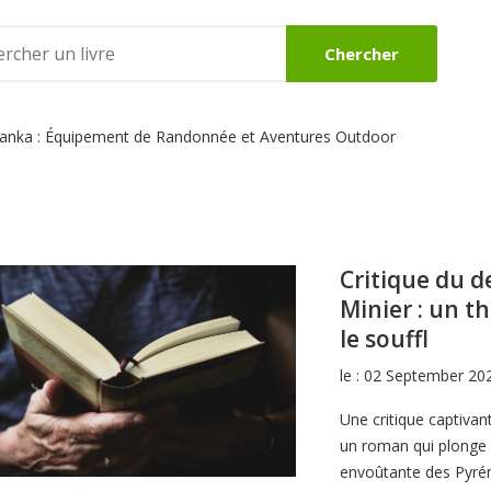
Chercher
llanka : Équipement de Randonnée et Aventures Outdoor
DES
BEAUX LIVRES
ROMANS
Voir
Voir
Critique du 
Minier : un t
le souffl
le : 02 September 20
Une critique captivant
un roman qui plonge 
envoûtante des Pyré