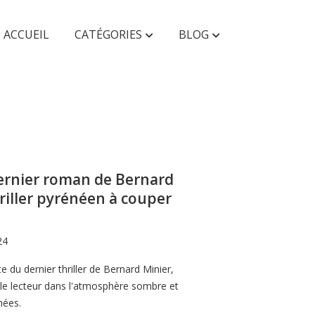
ACCUEIL
CATÉGORIES
BLOG
AUTRES
Faunes & Flores
Enfant & Ado
dernier roman de Bernard
hriller pyrénéen à couper
24
e du dernier thriller de Bernard Minier,
le lecteur dans l'atmosphère sombre et
nées.