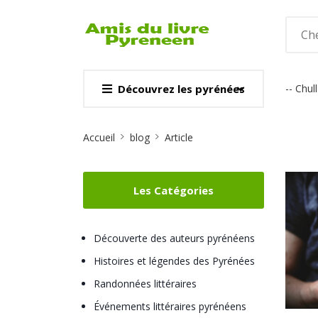
Découvrez les pyrénées
-- Chu
CARTE & GUI
Site
Voir
Accueil
blog
Article
Breadcrumb
Les Catégories
Découverte des auteurs pyrénéens
Histoires et légendes des Pyrénées
Randonnées littéraires
Événements littéraires pyrénéens