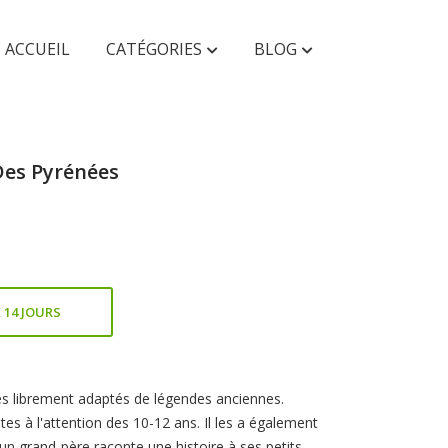
ACCUEIL
CATÉGORIES
BLOG
AUTRES
Des Pyrénées
Faunes & Flores
Enfant & Ado
 14 JOURS
es librement adaptés de légendes anciennes.
es à l'attention des 10-12 ans. Il les a également
n grand-père raconte une histoire à ses petits-