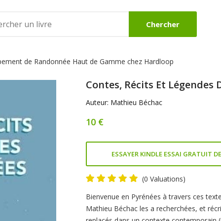
Chercher
ipement de Randonnée Haut de Gamme chez Hardloop
DES
BEAUX LIVRES
ROMANS
Contes, Récits Et Légendes 
Voir
Voir
Auteur: Mathieu Béchac
10 €
ESSAYER KINDLE ESSAI GRATUIT DE
(0 Valuations)
Product
Bienvenue en Pyrénées à travers ces text
Mathieu Béchac les a recherchées, et récrit
Summery
replacés dans un contexte contemporain (u