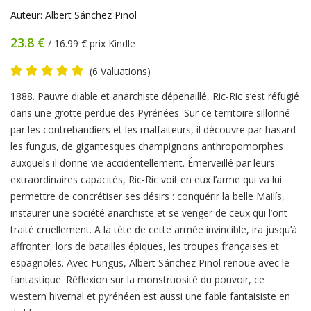
Auteur: Albert Sánchez Piñol
23.8 €
/ 16.99 € prix Kindle
(6 Valuations)
Product
1888. Pauvre diable et anarchiste dépenaillé, Ric-Ric s’est réfugié
Summery
dans une grotte perdue des Pyrénées. Sur ce territoire sillonné
par les contrebandiers et les malfaiteurs, il découvre par hasard
les fungus, de gigantesques champignons anthropomorphes
auxquels il donne vie accidentellement. Émerveillé par leurs
extraordinaires capacités, Ric-Ric voit en eux l’arme qui va lui
permettre de concrétiser ses désirs : conquérir la belle Mailís,
instaurer une société anarchiste et se venger de ceux qui l’ont
traité cruellement. A la tête de cette armée invincible, ira jusqu’à
affronter, lors de batailles épiques, les troupes françaises et
espagnoles. Avec Fungus, Albert Sánchez Piñol renoue avec le
fantastique. Réflexion sur la monstruosité du pouvoir, ce
western hivernal et pyrénéen est aussi une fable fantaisiste en