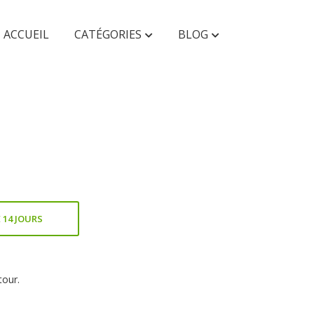
ACCUEIL
CATÉGORIES
BLOG
AUTRES
Faunes & Flores
Enfant & Ado
 14 JOURS
tour.