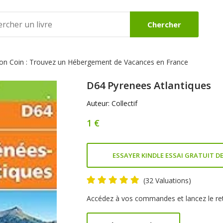
Chercher
Bon Coin : Trouvez un Hébergement de Vacances en France
DES
BEAUX LIVRES
ROMANS
D64 Pyrenees Atlantiques
Voir
Voir
Auteur: Collectif
1 €
ESSAYER KINDLE ESSAI GRATUIT DE
(32 Valuations)
Product
Accédez à vos commandes et lancez le re
Summery