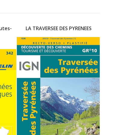
utes-
LA TRAVERSEE DES PYRENEES
Pyrénée
I